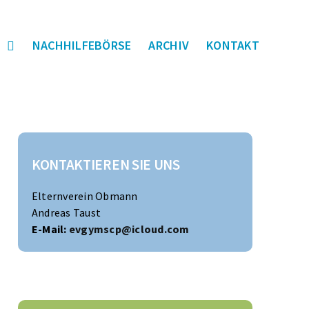
S
NACHHILFEBÖRSE
ARCHIV
KONTAKT
KONTAKTIEREN SIE UNS
Elternverein Obmann
Andreas Taust
E-Mail:
evgymscp@icloud.com